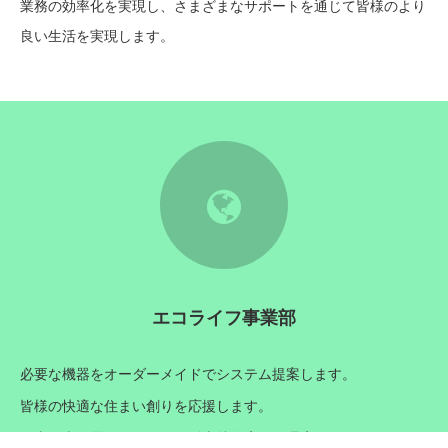
業務の効率化を実現し、さまざまなサポートを通じて皆様のより
良い生活を実現します。
9
エコライフ事業部
必要な機器をオーダーメイドでシステム提案します。
皆様の快適な住まい創りを応援します。
＜太陽光発電システム＞ 販売特約店・代理店